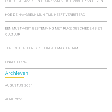
HOE JE DIT JAAR EEN DUURZAAM KERSTPAKKET KAN GEVEN
HOE DE HAAGBEUK MIJN TUIN HEEFT VERBETERD
EEN MUST-VISIT BESTEMMING MET RIJKE GESCHIEDENIS EN
CULTUUR
TERECHT BIJ EEN SEO BUREAU AMSTERDAM
LINKBUILDING
Archieven
AUGUSTUS 2024
APRIL 2023