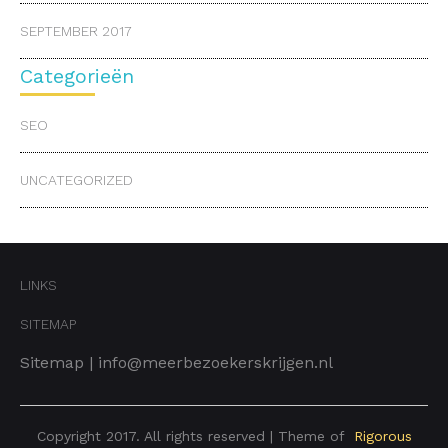
SEPTEMBER 2017
Categorieën
SEO
UNCATEGORIZED
LINKS
SITEMAP
Sitemap
|
info@meerbezoekerskrijgen.nl
Copyright 2017. All rights reserved | Theme of
Rigorous