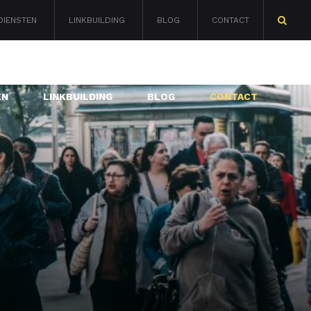
DIENSTEN
LINKBUILDING
BLOG
CONTACT
Zoeken
naar:
EN
LINKBUILDING
BLOG
CONTACT