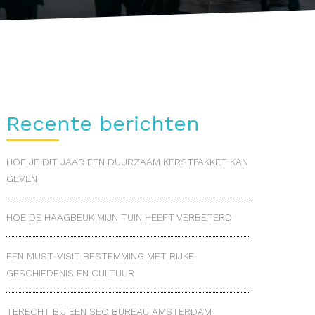
Recente berichten
HOE JE DIT JAAR EEN DUURZAAM KERSTPAKKET KAN
GEVEN
HOE DE HAAGBEUK MIJN TUIN HEEFT VERBETERD
EEN MUST-VISIT BESTEMMING MET RIJKE
GESCHIEDENIS EN CULTUUR
TERECHT BIJ EEN SEO BUREAU AMSTERDAM