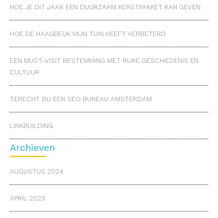
HOE JE DIT JAAR EEN DUURZAAM KERSTPAKKET KAN GEVEN
HOE DE HAAGBEUK MIJN TUIN HEEFT VERBETERD
EEN MUST-VISIT BESTEMMING MET RIJKE GESCHIEDENIS EN
CULTUUR
TERECHT BIJ EEN SEO BUREAU AMSTERDAM
LINKBUILDING
Archieven
AUGUSTUS 2024
APRIL 2023