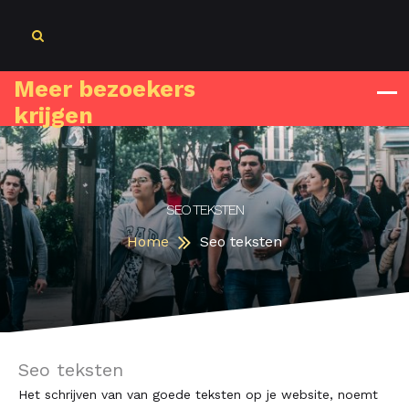
Skip
to
content
Meer bezoekers
Zoeken
krijgen
naar:
SEO TEKSTEN
Home
Seo teksten
Seo teksten
Het schrijven van van goede teksten op je website, noemt