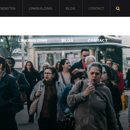
DIENSTEN
LINKBUILDING
BLOG
CONTACT
Zoeken
naar:
EN
LINKBUILDING
BLOG
CONTACT