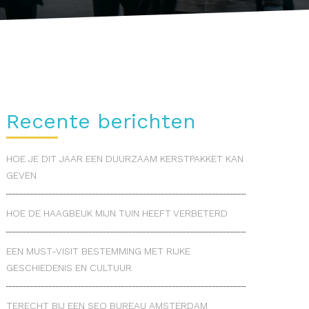
Recente berichten
HOE JE DIT JAAR EEN DUURZAAM KERSTPAKKET KAN
GEVEN
HOE DE HAAGBEUK MIJN TUIN HEEFT VERBETERD
EEN MUST-VISIT BESTEMMING MET RIJKE
GESCHIEDENIS EN CULTUUR
TERECHT BIJ EEN SEO BUREAU AMSTERDAM