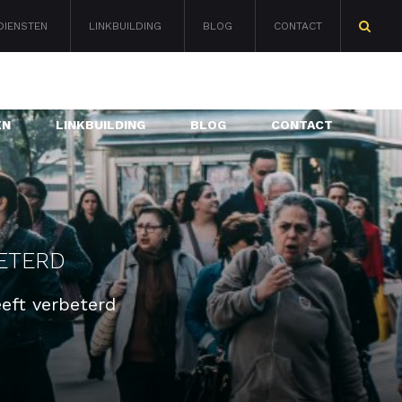
DIENSTEN
LINKBUILDING
BLOG
CONTACT
Zoeken
naar:
EN
LINKBUILDING
BLOG
CONTACT
BETERD
eft verbeterd