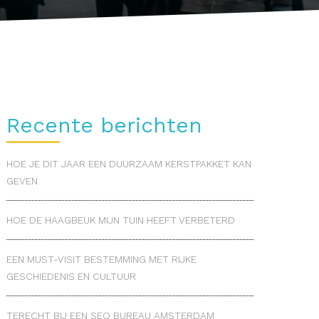
Recente berichten
HOE JE DIT JAAR EEN DUURZAAM KERSTPAKKET KAN
GEVEN
HOE DE HAAGBEUK MIJN TUIN HEEFT VERBETERD
EEN MUST-VISIT BESTEMMING MET RIJKE
GESCHIEDENIS EN CULTUUR
TERECHT BIJ EEN SEO BUREAU AMSTERDAM