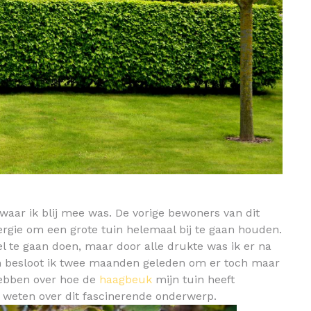
 waar ik blij mee was. De vorige bewoners van dit
rgie om een grote tuin helemaal bij te gaan houden.
l te gaan doen, maar door alle drukte was ik er na
m besloot ik twee maanden geleden om er toch maar
hebben over hoe de
haagbeuk
mijn tuin heeft
lt weten over dit fascinerende onderwerp.