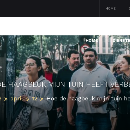
HOME
HOME
DIENST
E HAAGBEUK MIJN TUIN HEEFT VER
3
april
12
Hoe de haagbeuk mijn tuin he