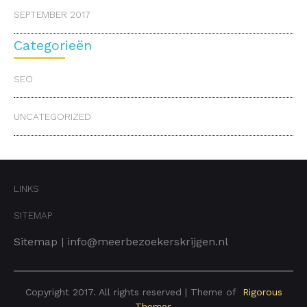
SEPTEMBER 2017
Categorieën
SEO
UNCATEGORIZED
LINKS
SITEMAP
Sitemap
|
info@meerbezoekerskrijgen.nl
Copyright 2017. All rights reserved | Theme of
Rigorous
Themes