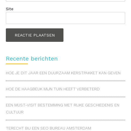
Site
Recente berichten
HOE JE DIT JAAR EEN DUURZAAM KERSTPAKKET KAN GEVEN
HOE DE HAAGBEUK MIJN TUIN HEEFT VERBETERD
EEN MUST-VISIT BESTEMMING MET RIJKE GESCHIEDENIS EN
CULTUUR
TERECHT BIJ EEN SEO BUREAU AMSTERDAM