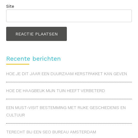
Site
Recente berichten
HOE JE DIT JAAR EEN DUURZAAM KERSTPAKKET KAN GEVEN
HOE DE HAAGBEUK MIJN TUIN HEEFT VERBETERD
EEN MUST-VISIT BESTEMMING MET RIJKE GESCHIEDENIS EN
CULTUUR
TERECHT BIJ EEN SEO BUREAU AMSTERDAM