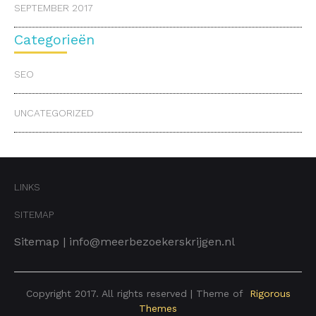
SEPTEMBER 2017
Categorieën
SEO
UNCATEGORIZED
LINKS
SITEMAP
Sitemap
|
info@meerbezoekerskrijgen.nl
Copyright 2017. All rights reserved | Theme of
Rigorous
Themes