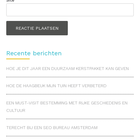
Site
Recente berichten
HOE JE DIT JAAR EEN DUURZAAM KERSTPAKKET KAN GEVEN
HOE DE HAAGBEUK MIJN TUIN HEEFT VERBETERD
EEN MUST-VISIT BESTEMMING MET RIJKE GESCHIEDENIS EN
CULTUUR
TERECHT BIJ EEN SEO BUREAU AMSTERDAM