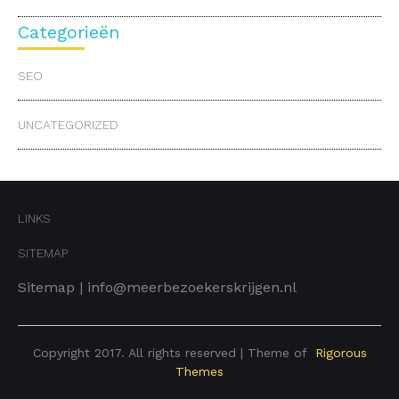
Categorieën
SEO
UNCATEGORIZED
LINKS
SITEMAP
Sitemap
|
info@meerbezoekerskrijgen.nl
Copyright 2017. All rights reserved | Theme of
Rigorous
Themes