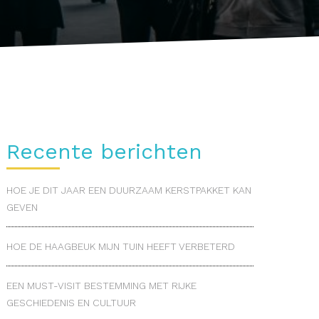
Recente berichten
HOE JE DIT JAAR EEN DUURZAAM KERSTPAKKET KAN
GEVEN
HOE DE HAAGBEUK MIJN TUIN HEEFT VERBETERD
EEN MUST-VISIT BESTEMMING MET RIJKE
GESCHIEDENIS EN CULTUUR