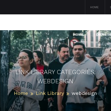
HOME
HOME
DIENST
LINK LIBRARY CATEGORIES:
WEBDESIGN
Home
Link Library
webdesign