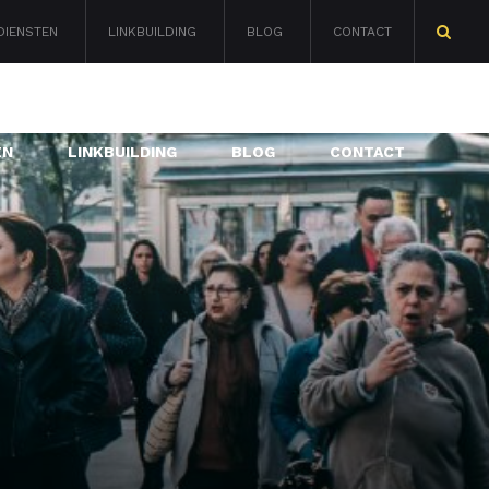
DIENSTEN
LINKBUILDING
BLOG
CONTACT
Zoeken
naar:
EN
LINKBUILDING
BLOG
CONTACT